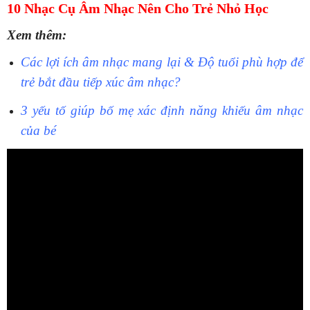
10 Nhạc Cụ Âm Nhạc Nên Cho Trẻ Nhỏ Học
Xem thêm:
Các lợi ích âm nhạc mang lại & Độ tuổi phù hợp để
trẻ bắt đầu tiếp xúc âm nhạc?
3 yếu tố giúp bố mẹ xác định năng khiếu âm nhạc
của bé