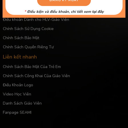
Thông Tin Chủ Sở Hữu Website
Điều Khoản Dành Cho Học Viên Và Gia Sư – Giảng Viên
*
Điều kiện và điều khoản, chi tiết xem
tại đây
Điều khoản Dành cho HLV-Giáo Viên
Chính Sách Sử Dụng Cookie
Chính Sách Bảo Mật
Chính Sách Quyền Riêng Tư
Liên kết nhanh
Chính Sách Bảo Mật Của Trẻ Em
Chính Sách Công Khai Của Giáo Viên
Điều Khoản Logo
Video Học Viên
Danh Sách Giáo Viên
Fanpage SEAMI