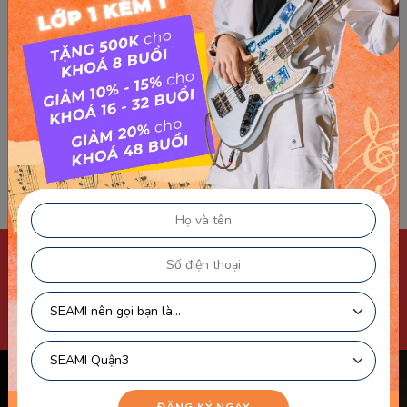
THÀNH QUẢ HỌC VIÊN
XEM THÊM
ĐĂNG KÝ LỊCH HỌC
ĐĂNG KÝ NGAY
Chính sách & điều khoản