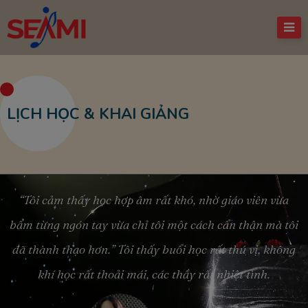
LỊCH HỌC & KHAI GIẢNG
“Tôi cảm thấy học hợp âm rất khó, nhờ giáo viên vừa
bấm từng ngón tay vừa chỉ tôi một cách cẩn thận mà tôi
đã thành thạo hơn.” Tôi thấy buổi học rất thú vị, không
khí học rất thoải mái, các thầy rất nhiệt tình.