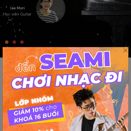
Jae Mori
Học viên Guitar
Thầy dạy mình có thể đàn được bài mình muốn, mình có
thể tự suy nghĩ ra bài đó đàn như thế nào, tự suy luận ra
được
Phan Thị Cẩm Tú
Cựu HV Guitar từ xa