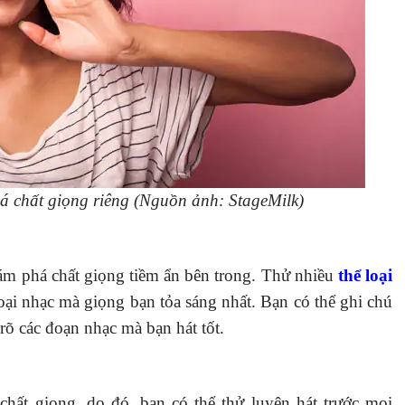
 chất giọng riêng (Nguồn ảnh: StageMilk)
ám phá chất giọng tiềm ẩn bên trong. Thử nhiều
thể loại
oại nhạc mà giọng bạn tỏa sáng nhất. Bạn có thể ghi chú
 rõ các đoạn nhạc mà bạn hát tốt.
chất giọng, do đó, bạn có thể thử luyện hát trước mọi