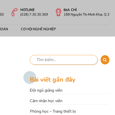
HOTLINE
ĐỊA CHỈ
:00
(028) 7.30.30.369
188 Nguyễn Thị Minh Khai, Q.3
HOẢN
CƠ HỘI NGHỀ NGHIỆP
Bài viết gần đây
Đội ngũ giảng viên
Cảm nhận học viên
Phòng học – Trang thiết bị