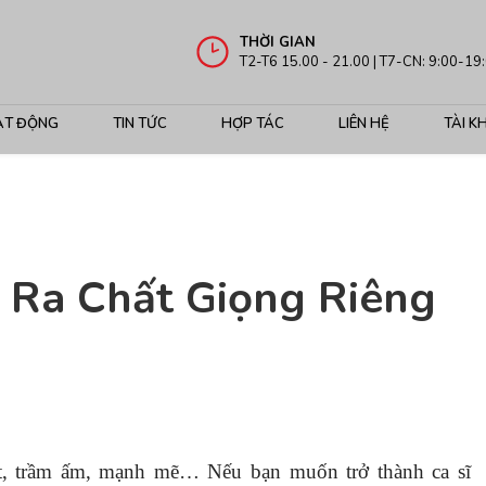
THỜI GIAN
T2-T6 15.00 - 21.00 | T7-CN: 9:00-19
ẠT ĐỘNG
TIN TỨC
HỢP TÁC
LIÊN HỆ
TÀI K
Ra Chất Giọng Riêng
vút, trầm ấm, mạnh mẽ… Nếu bạn muốn trở thành ca sĩ