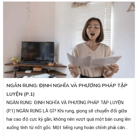
NGÂN RUNG: ĐỊNH NGHĨA VÀ PHƯƠNG PHÁP TẬP
LUYỆN (P.1)
NGÂN RUNG: ĐỊNH NGHĨA VÀ PHƯƠNG PHÁP TẬP LUYỆN
(P.1) NGÂN RUNG LÀ GÌ? Khi rung, giọng sẽ chuyển đổi giữa
hai cao độ cực kỳ gần, không nên vượt quá một bán cung lên
xuống tính từ nốt gốc. Một tiếng rung hoàn chỉnh phải cân
đối về mặt...