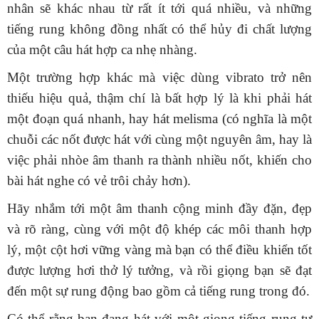
nhân sẽ khác nhau từ rất ít tới quá nhiều, và những
tiếng rung không đồng nhất có thể hủy đi chất lượng
của một câu hát hợp ca nhẹ nhàng.
Một trường hợp khác mà việc dùng vibrato trở nên
thiếu hiệu quả, thậm chí là bất hợp lý là khi phải hát
một đoạn quá nhanh, hay hát melisma (có nghĩa là một
chuỗi các nốt được hát với cùng một nguyên âm, hay là
việc phải nhòe âm thanh ra thành nhiều nốt, khiến cho
bài hát nghe có vẻ trôi chảy hơn).
Hãy nhắm tới một âm thanh cộng minh đầy đặn, đẹp
và rõ ràng, cùng với một độ khép các môi thanh hợp
lý, một cột hơi vững vàng mà bạn có thể điều khiển tốt
được lượng hơi thở lý tưởng, và rồi giọng bạn sẽ đạt
đến một sự rung động bao gồm cả tiếng rung trong đó.
Có thể rằng bạn đang hát với một giọng tiếng rung tự