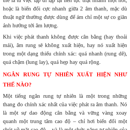
thể là từ việc lặp đi lặp lại liên tục thật nhanh một nốt,
hoặc là biến đổi cực nhanh giữa 2 âm thanh, mặc dù
thuật ngữ thường được dùng để ám chỉ một sự co giãn
ảnh hưởng tới âm lượng.
Khi việc phát thanh không được cân bằng (hay thoải
mái), âm rung sẽ không xuất hiện, hay nó xuất hiện
trong một dạng thiếu chính xác: quá nhanh (rung dê),
quá chậm (lung lay), quá hẹp hay quá rộng.
NGÂN RUNG TỰ NHIÊN XUẤT HIỆN NHƯ
THẾ NÀO?
Một tiếng ngân rung tự nhiên là một trong những
thang đo chính xác nhất của việc phát ra âm thanh. Nó
là một sự dao động cân bằng và vững vàng xoay
quanh một trung tâm cao độ – chỉ hơi biến đổi một
chút về mặt cao độ – và là một chức năng tự nhiên của