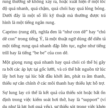
rung thường sẽ không xảy ra, hoặc xuất hiện ở một tốc
độ quá nhanh, quá chậm, quá chói hay quá lỏng bỏng.
Dưới đây là một số lỗi kỹ thuật mà thường được trá
hình là một tiếng ngân rung.
Caprino (rung dê), nghĩa đen là “như con dê” hay “chú
dê con” trong tiếng Ý, là một thuật ngữ dùng để diễn tả
một tiếng rung quá nhanh đập liên tục, nghe như tiếng
trill hay là tiếng “be be” của con dê.
Một giọng rung quá nhanh hay quá chói có thể bị gây
ra bởi các áp lực tại gốc lưỡi, và có thể bắt nguồn từ lúc
lấy hơi hay tại lúc bắt đầu khởi âm, phát ra âm thanh,
thiếu sự cân chỉnh ở các môi thanh hay thiếu lực hỗ trợ.
Sự lung lay có thể là kết quả của thiếu sót hoặc bất ổn
định trong việc kiểm soát hơi thở, hay là “support” (ví
dụ như là lực hơi quá yếu), sự thiếu sót trong việc khép