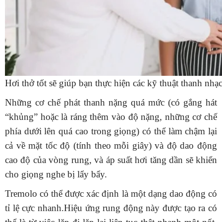
Hơi thở tốt sẽ giúp bạn thực hiện các kỹ thuật thanh nhạ
Những cơ chế phát thanh nặng quá mức (có gắng hát
“khủng” hoặc là ráng thêm vào độ nặng, những cơ chế
phía dưới lên quá cao trong giọng) có thể làm chậm lại
cả về mặt tốc độ (tính theo mỗi giây) và độ dao động
cao độ của vòng rung, và áp suất hơi tăng dần sẽ khiển
cho giọng nghe bị lẩy bẩy.
Tremolo có thể được xác định là một dạng dao động có
tỉ lệ cực nhanh.Hiệu ứng rung động này được tạo ra có