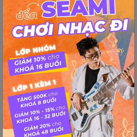
LÀM THẾ NÀO ĐỂ KHÔNG ĐAU TAY KHI TẬP
GUITAR?
Với người mới bắt đầu tập đàn, đau tay luôn là vấn đề nan
giải, nó là một vấn đề phổ biến. Nhưng cũng đừng lo lắng quá,
dưới đây sẽ là bí quyết giúp bạn thích nghi với những dây đàn
căng cứng mà không bị đau. 1. Tinh...