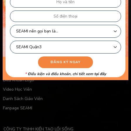
Điều Khoản Dành Cho Học Viên Và Gia Sư – Giảng Viên
Điều khoản Dành cho HLV-Giáo Viên
Chính Sách Sử Dụng Cookie
Chính Sách Bảo Mật
Chính Sách Quyền Riêng Tư
Liên kết nhanh
Chính Sách Bảo Mật Của Trẻ Em
Chính Sách Công Khai Của Giáo Viên
*
Điều kiện và điều khoản, chi tiết xem
tại đây
Điều Khoản Logo
Video Học Viên
Danh Sách Giáo Viên
Fanpage SEAMI
CÔNG TY TNHH KIẾN TẠO LỐI SỐNG