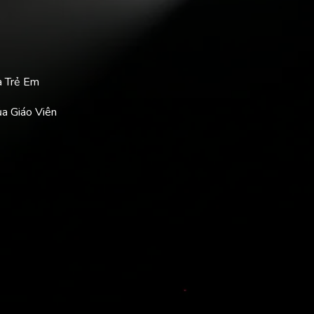
a Trẻ Em
ủa Giáo Viên