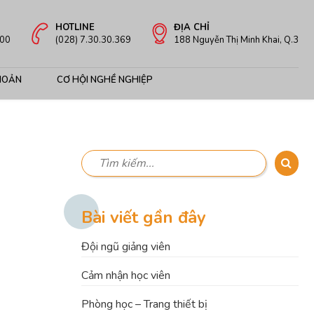
HOTLINE
ĐỊA CHỈ
:00
(028) 7.30.30.369
188 Nguyễn Thị Minh Khai, Q.3
HOẢN
CƠ HỘI NGHỀ NGHIỆP
Bài viết gần đây
Đội ngũ giảng viên
Cảm nhận học viên
Phòng học – Trang thiết bị