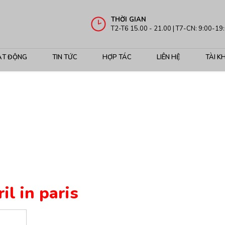
THỜI GIAN
T2-T6 15.00 - 21.00 | T7-CN: 9:00-19
ẠT ĐỘNG
TIN TỨC
HỢP TÁC
LIÊN HỆ
TÀI K
il in paris