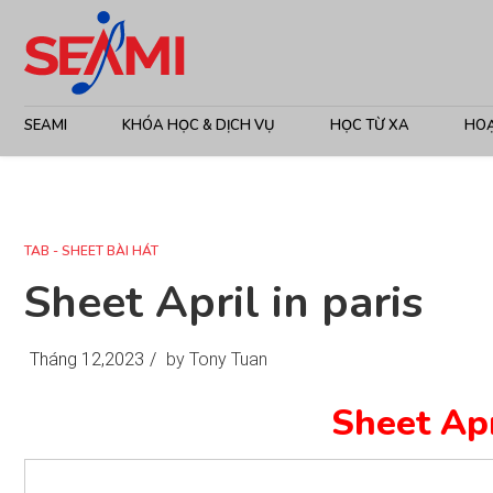
SEAMI
KHÓA HỌC & DỊCH VỤ
HỌC TỪ XA
HO
TAB - SHEET BÀI HÁT
Sheet April in paris
Tháng 12,2023
/
by Tony Tuan
Sheet Apr