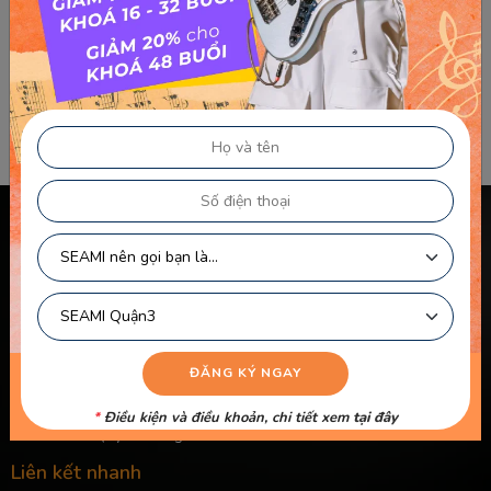
Cung hoàng đạo nào sẽ dễ nổi tiếng nhất nếu lấn sân vào
showbiz? Cùng SEAMI khám phá xem cung hoàng đạo nào
sở hữu tiềm năng tỏa sáng nhất nếu gia nhập ngành giải trí
nhé! Quán quân: CUNG SƯ TỬ Sư Tử là chòm sao nghiện sự
chú...
Chính sách & điều khoản
Thông Tin Chủ Sở Hữu Website
Điều Khoản Dành Cho Học Viên Và Gia Sư – Giảng Viên
Điều khoản Dành cho HLV-Giáo Viên
Chính Sách Sử Dụng Cookie
Chính Sách Bảo Mật
*
Điều kiện và điều khoản, chi tiết xem
tại đây
Chính Sách Quyền Riêng Tư
Liên kết nhanh