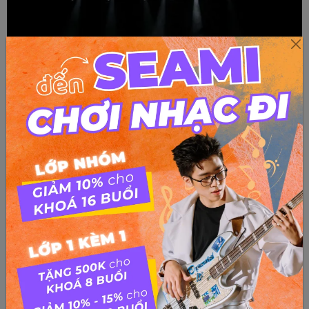
Trở thành người nổi tiếng: Lợi hay hại?
Trở thành một ca sĩ nhạc pop được nhiều người biết đến
như Michael Jackson? Trở thành một cầu thủ bóng đá huyền
thoại như Maradona hay giàu có như Bill Gates?Nếu có ai đặt
ra câu hỏi đó cho bạn, chắc hẳn ít ai không mơ ước mình
được...
Top 3 cung hoàng đạo nào sẽ dễ nổi tiếng nhất?