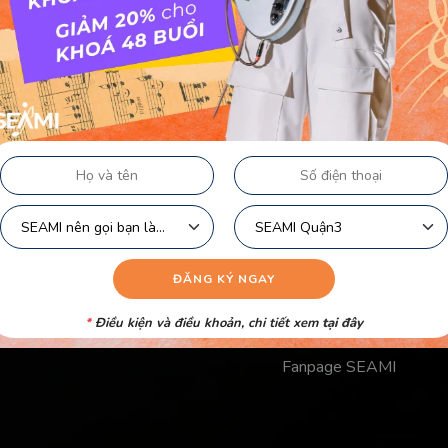
Liên kết nhanh
Chính Sách Bảo Mật Củ
Chính Sách Công Khai C
Điều Khoản Logo
Video Học Viên
Danh Sách Giáo Viên
*
Điều kiện và điều khoản, chi tiết xem
tại đây
Fanpage SEAMI