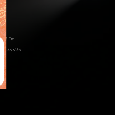
a Trẻ Em
ủa Giáo Viên