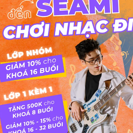
Hợp âm jazz
HỢP ÂM JAZZ LÀ GÌ?
Jazz là một dòng nhạc xuất xứ từ Mỹ được phát
triển từ nhạc Blues của người da đen. Ngày nay, dòng
nhạc Jazz đã phát triển không ngừng từ Standard
Jazz, Bebop cho đến Fusion Jazz. Dòng nhạc này
phát triển tới nỗi nó đã trở thành một trường...