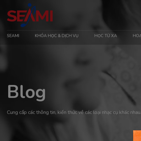
SEAMI
KHÓA HỌC & DỊCH VỤ
HỌC TỪ XA
HO
Blog
Cung cấp các thông tin, kiến thức về các loại nhạc cụ khác nhau