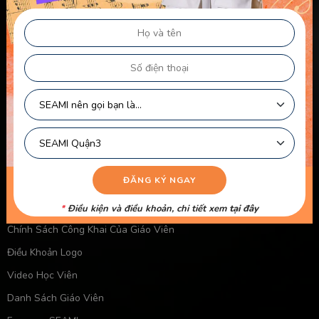
Chính sách & điều khoản
Thông Tin Chủ Sở Hữu Website
Điều Khoản Dành Cho Học Viên Và Gia Sư – Giảng Viên
Điều khoản Dành cho HLV-Giáo Viên
Chính Sách Sử Dụng Cookie
Chính Sách Bảo Mật
Chính Sách Quyền Riêng Tư
Liên kết nhanh
Chính Sách Bảo Mật Của Trẻ Em
*
Điều kiện và điều khoản, chi tiết xem
tại đây
Chính Sách Công Khai Của Giáo Viên
Điều Khoản Logo
Video Học Viên
Danh Sách Giáo Viên