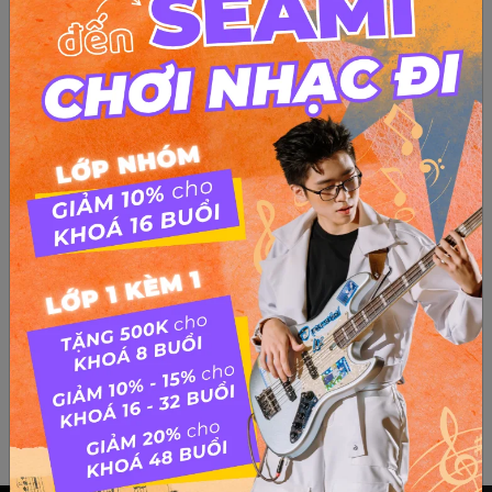
Các nguyên tắc cơ bản cho người mới học hát
Nguyên tắc cơ bản cho người mới học hát Bạn có muốn cải
thiện giọng hát của mình không? Bạn có muốn cảm thấy tốt
hơn khi bạn hát? Tất nhiên rồi. Nếu bạn đã từng vật lộn để
hát và tìm kiếm “bí mật” để hát hay, thì chắc...