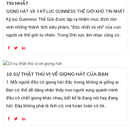
TIN NHẤT
GIỌNG HÁT VÀ 5 KỶ LỤC GUINNESS THẾ GIỚI KHÓ TIN NHẤT
Kỷ lục Guinness Thế Giới được lập ra nhằm mục đích tôn
vinh những thành tích siêu phàm, “độc nhất vô nhị” của con
người và thế giới tự nhiên. Trong lĩnh vực âm nhạc cũng có
rất...
10 SỰ THẬT THÚ VỊ VỀ GIỌNG HÁT CỦA BẠN
1. Mỗi người đều có giọng hát đặc trưng, không ai giống ai
Bạn có thể dễ dàng nhận thấy mọi người xung quanh mình
đều có chất giọng khác nhau, bất kể là đang nói hay đang
hát. Đây không phải là tình cờ, mà hoàn toàn có lời...