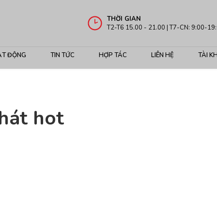
THỜI GIAN
T2-T6 15.00 - 21.00 | T7-CN: 9:00-19
ẠT ĐỘNG
TIN TỨC
HỢP TÁC
LIÊN HỆ
TÀI K
hát hot