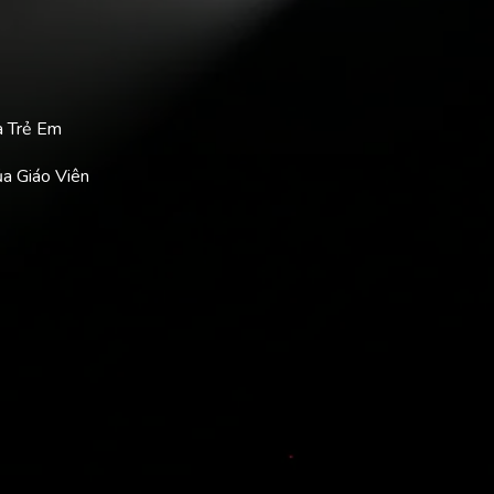
a Trẻ Em
ủa Giáo Viên