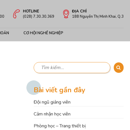
HOTLINE
ĐỊA CHỈ
:00
(028) 7.30.30.369
188 Nguyễn Thị Minh Khai, Q.3
HOẢN
CƠ HỘI NGHỀ NGHIỆP
Bài viết gần đây
Đội ngũ giảng viên
Cảm nhận học viên
Phòng học – Trang thiết bị