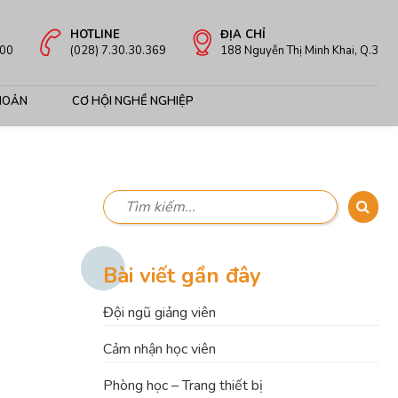
HOTLINE
ĐỊA CHỈ
:00
(028) 7.30.30.369
188 Nguyễn Thị Minh Khai, Q.3
HOẢN
CƠ HỘI NGHỀ NGHIỆP
Bài viết gần đây
Đội ngũ giảng viên
Cảm nhận học viên
Phòng học – Trang thiết bị