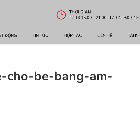
THỜI GIAN
T2-T6 15.00 - 21.00 | T7-CN: 9:00-19
ẠT ĐỘNG
TIN TỨC
HỢP TÁC
LIÊN HỆ
TÀI K
ue-cho-be-bang-am-