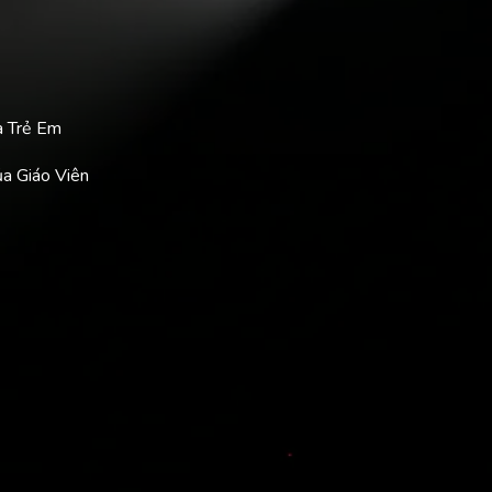
a Trẻ Em
ủa Giáo Viên