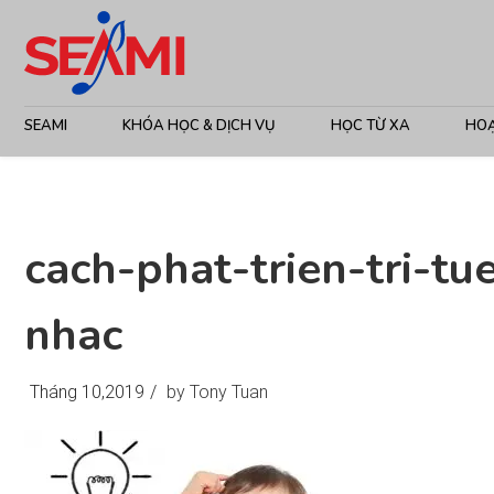
SEAMI
KHÓA HỌC & DỊCH VỤ
HỌC TỪ XA
HO
cach-phat-trien-tri-t
nhac
Tháng 10,2019
/
by Tony Tuan