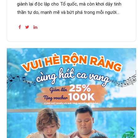
giành lại độc lập cho Tổ quốc, mà còn khơi dậy tinh
thần tự do, mạnh mẽ và bứt phá trong mỗi người
Việt. Và tại SEAMI, âm nhạc...