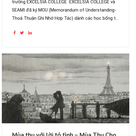
trường EXCELSIA COLLEGE EXCELSIA COLLEGE và
SEAMI đã ký MOU (Memorandum of Understanding-
Thoả Thuận Ghi Nhớ Hợp Tác) dành các học bổng từ
5,000-15,000AUD/năm học cho các ngành học Bsc
of Arts in Music và Master of Music (với các chuyên
ngành...
Mùa thu với lời tỏ tình – Mùa Thu Cho