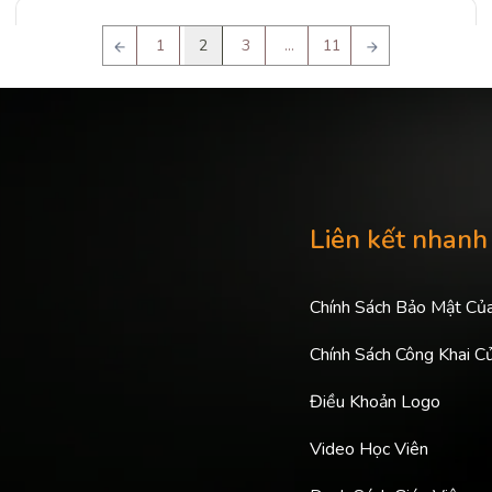
Điều
1
2
3
…
11
hướng
bài
viết
Liên kết nhanh
Chính Sách Bảo Mật Củ
Chính Sách Công Khai C
Điều Khoản Logo
Video Học Viên