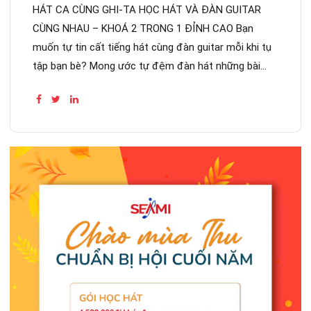
CAO
HÁT CA CÙNG GHI-TA HỌC HÁT VÀ ĐÀN GUITAR
CÙNG NHAU – KHOÁ 2 TRONG 1 ĐỈNH CAO Bạn
muốn tự tin cất tiếng hát cùng đàn guitar mỗi khi tụ
tập bạn bè? Mong ước tự đệm đàn hát những bài
phù hợp nhất với giọng của mình? Khoá...