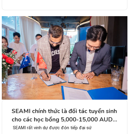
SEAMI chính thức là đối tác tuyển sinh
cho các học bổng 5,000-15,000 AUD
du học âm nhạc tại Úc
SEAMI rất vinh dự được đón tiếp đại sứ