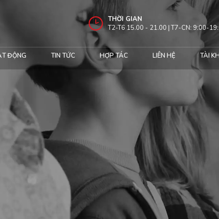
THỜI GIAN
T2-T6 15.00 - 21.00 | T7-CN: 9:00-19
ẠT ĐỘNG
TIN TỨC
HỢP TÁC
LIÊN HỆ
TÀI K
.