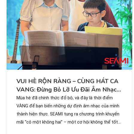
VUI HÈ RỘN RÀNG – CÙNG HÁT CA
VANG: Đừng Bỏ Lỡ Ưu Đãi Âm Nhạc
Lớn Nhất Hè 2025 Từ SEAMI!
Mùa hè đã chính thức đổ bộ, và đây là thời điểm
VÀNG để bạn biến những dự định âm nhạc của mình
thành hiện thực. SEAMI tung ra chương trình khuyến
mãi “có một không hai” – một cơ hội không thể tốt
hơn để bạn làm chủ kỹ...