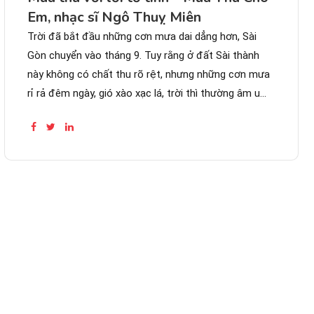
Em, nhạc sĩ Ngô Thuỵ Miên
Trời đã bắt đầu những cơn mưa dai dẳng hơn, Sài
Gòn chuyển vào tháng 9. Tuy rằng ở đất Sài thành
này không có chất thu rõ rệt, nhưng những cơn mưa
rỉ rả đêm ngày, gió xào xạc lá, trời thì thường âm u
gợi nhiều cảm xúc,...