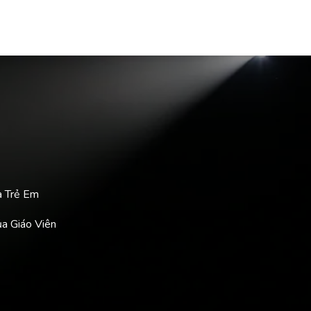
a Trẻ Em
ủa Giáo Viên