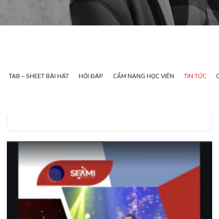
TAB – SHEET BÀI HÁT
HỎI ĐÁP
CẨM NANG HỌC VIÊN
TIN TỨC