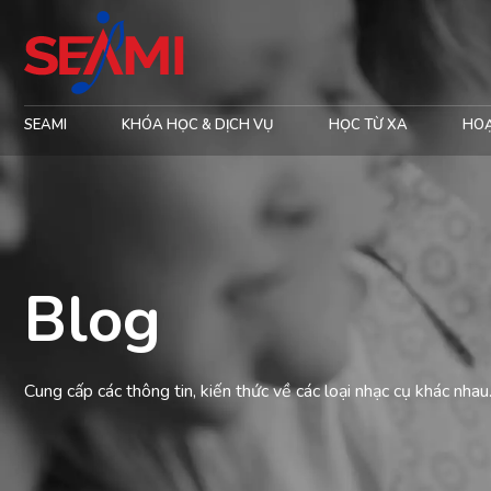
SEAMI
KHÓA HỌC & DỊCH VỤ
HỌC TỪ XA
HO
Blog
Cung cấp các thông tin, kiến thức về các loại nhạc cụ khác nhau