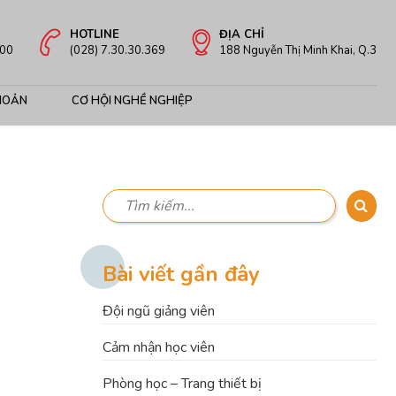
HOTLINE
ĐỊA CHỈ
:00
(028) 7.30.30.369
188 Nguyễn Thị Minh Khai, Q.3
HOẢN
CƠ HỘI NGHỀ NGHIỆP
Bài viết gần đây
Đội ngũ giảng viên
Cảm nhận học viên
Phòng học – Trang thiết bị