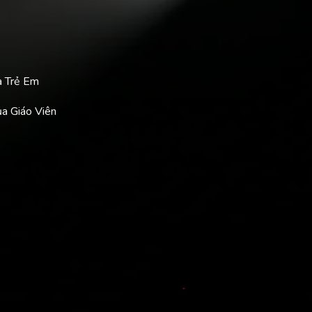
a Trẻ Em
ủa Giáo Viên