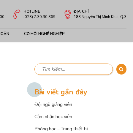
HOTLINE
ĐỊA CHỈ
:00
(028) 7.30.30.369
188 Nguyễn Thị Minh Khai, Q.3
HOẢN
CƠ HỘI NGHỀ NGHIỆP
Bài viết gần đây
Đội ngũ giảng viên
Cảm nhận học viên
Phòng học – Trang thiết bị