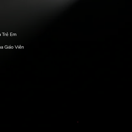
a Trẻ Em
ủa Giáo Viên