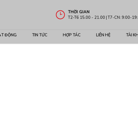
THỜI GIAN
T2-T6 15.00 - 21.00 | T7-CN: 9:00-19
ẠT ĐỘNG
TIN TỨC
HỢP TÁC
LIÊN HỆ
TÀI K