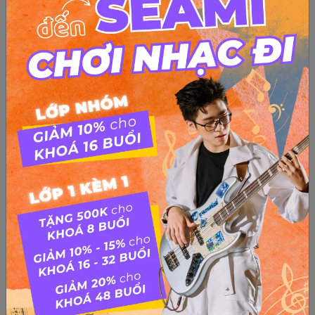
Điều cần biết trước khi thi vào Nhạc Viện
Điều cần biết trước khi thi vào Nhạc Viện Nhạc viện có cách
tuyển sinh không theo một khuôn khổ nào của Bộ Giáo dục,
vì lĩnh vực đào tạo là ngành thiên về nghệ thuật, là những
môn học được liệt vào hệ Năng khiếu, nên cái “gu” chấm...