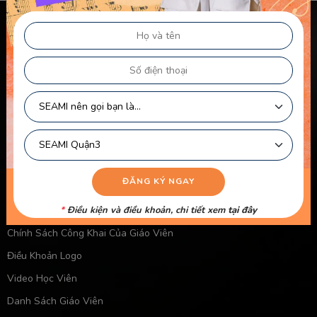
Chính sách & điều khoản
Thông Tin Chủ Sở Hữu Website
Điều Khoản Dành Cho Học Viên Và Gia Sư – Giảng Viên
Điều khoản Dành cho HLV-Giáo Viên
Chính Sách Sử Dụng Cookie
Chính Sách Bảo Mật
Chính Sách Quyền Riêng Tư
Liên kết nhanh
Chính Sách Bảo Mật Của Trẻ Em
*
Điều kiện và điều khoản, chi tiết xem
tại đây
Chính Sách Công Khai Của Giáo Viên
Điều Khoản Logo
Video Học Viên
Danh Sách Giáo Viên