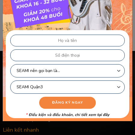
Phố hoa – Hoài An
Đệm Đàn Bài Hát Phố Hoa – Hoài An Phohoa hoai an from
Cherry Yêu Quái
Chính sách & điều khoản
Thông Tin Chủ Sở Hữu Website
Điều Khoản Dành Cho Học Viên Và Gia Sư – Giảng Viên
Điều khoản Dành cho HLV-Giáo Viên
Chính Sách Sử Dụng Cookie
Chính Sách Bảo Mật
*
Điều kiện và điều khoản, chi tiết xem
tại đây
Chính Sách Quyền Riêng Tư
Liên kết nhanh