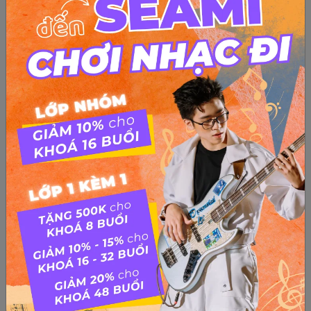
Điều cần biết trước khi thi vào Nhạc Viện
Điều cần biết trước khi thi vào Nhạc Viện Nhạc viện có cách
tuyển sinh không theo một khuôn khổ nào của Bộ Giáo dục,
vì lĩnh vực đào tạo là ngành thiên về nghệ thuật, là những
môn học được liệt vào hệ Năng khiếu, nên cái “gu” chấm...