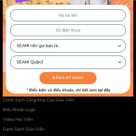
Chính sách & điều khoản
Thông Tin Chủ Sở Hữu Website
Điều Khoản Dành Cho Học Viên Và Gia Sư – Giảng Viên
Điều khoản Dành cho HLV-Giáo Viên
Chính Sách Sử Dụng Cookie
Chính Sách Bảo Mật
Chính Sách Quyền Riêng Tư
Liên kết nhanh
Chính Sách Bảo Mật Của Trẻ Em
*
Điều kiện và điều khoản, chi tiết xem
tại đây
Chính Sách Công Khai Của Giáo Viên
Điều Khoản Logo
Video Học Viên
Danh Sách Giáo Viên