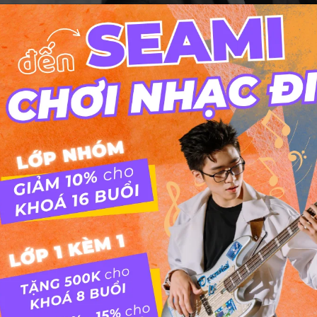
Như cánh vạc bay
Như cánh vạc bay – Trịnh Công Sơn
Đệm Đàn Bài Hát Như Cánh Vạc Bay – Trịnh Công
Sơn Nhucanhvacbay trinhcong son from Cherry Yêu
Quái