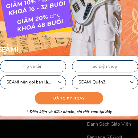
Liên kết nhanh
Chính Sách Bảo Mật Củ
Chính Sách Công Khai C
Điều Khoản Logo
Video Học Viên
*
Điều kiện và điều khoản, chi tiết xem
tại đây
Danh Sách Giáo Viên
Fanpage SEAMI