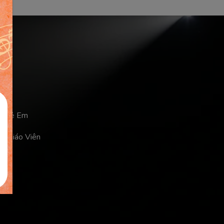
a Trẻ Em
ủa Giáo Viên