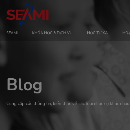
SEAMI
KHÓA HỌC & DỊCH VỤ
HỌC TỪ XA
HO
Blog
Cung cấp các thông tin, kiến thức về các loại nhạc cụ khác nhau