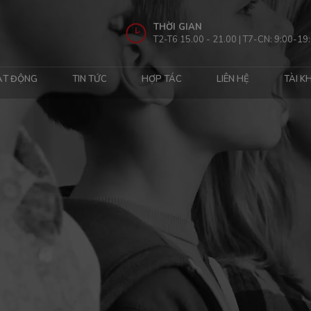
THỜI GIAN
T2-T6 15.00 - 21.00 | T7-CN: 9:00-19
ẠT ĐỘNG
TIN TỨC
HỢP TÁC
LIÊN HỆ
TÀI K
.