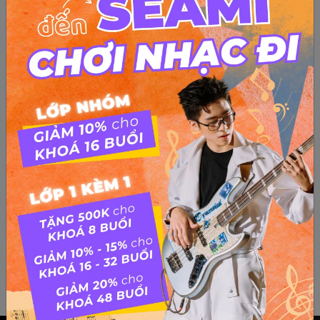
Nhạc Jazz và các thể loại nhạc Jazz
Nhạc Jazz và các (biến) thể loại nhạc Jazz Jazz, thể loại rất
chill, phủ lên mình một màu sắc sang trọng ẩn chứa trong
những giai điệu du dương ma mị, những cung âm khác lạ và
đầy cuốn hút. Là một người yêu âm nhạc, chắc hẳn các...