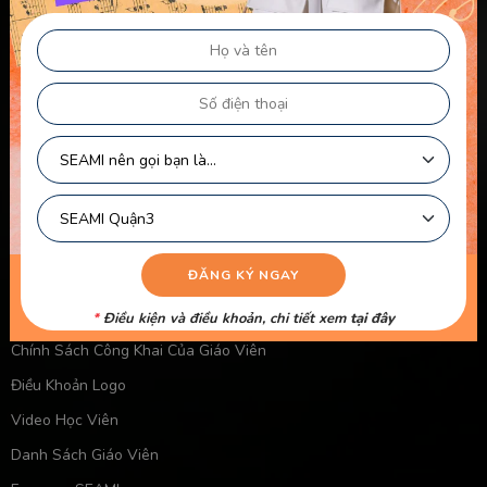
Chính sách & điều khoản
Thông Tin Chủ Sở Hữu Website
Điều Khoản Dành Cho Học Viên Và Gia Sư – Giảng Viên
Điều khoản Dành cho HLV-Giáo Viên
Chính Sách Sử Dụng Cookie
Chính Sách Bảo Mật
Chính Sách Quyền Riêng Tư
Liên kết nhanh
Chính Sách Bảo Mật Của Trẻ Em
*
Điều kiện và điều khoản, chi tiết xem
tại đây
Chính Sách Công Khai Của Giáo Viên
Điều Khoản Logo
Video Học Viên
Danh Sách Giáo Viên