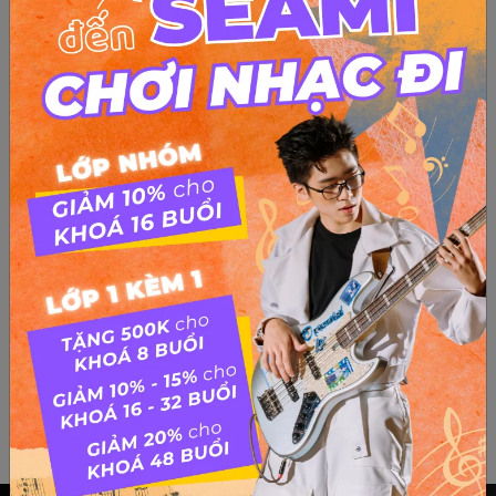
Hướng dẫn đệm hát “Ngồi hát đỡ buồn” – Piano
Hướng dẫn đệm hát “Ngồi hát đỡ buồn” – Piano “Ngồi hát đỡ
buồn” là một trong những bài hát được yêu thích của ca sĩ
Lệ Quyên. Bài hát có giai điệu đầy cảm xúc và lời ca tình
cảm, được nhiều người yêu thích và truyền tai nhau...