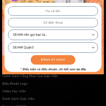
Chính sách & điều khoản
Thông Tin Chủ Sở Hữu Website
Điều Khoản Dành Cho Học Viên Và Gia Sư – Giảng Viên
Điều khoản Dành cho HLV-Giáo Viên
Chính Sách Sử Dụng Cookie
Chính Sách Bảo Mật
Chính Sách Quyền Riêng Tư
Liên kết nhanh
Chính Sách Bảo Mật Của Trẻ Em
*
Điều kiện và điều khoản, chi tiết xem
tại đây
Chính Sách Công Khai Của Giáo Viên
Điều Khoản Logo
Video Học Viên
Danh Sách Giáo Viên