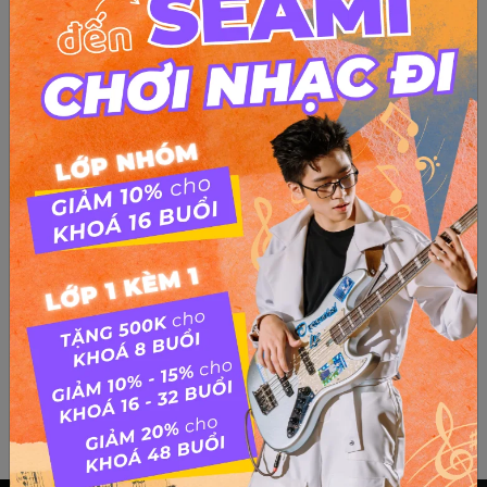
Love You And Love Me
Đệm Đàn Bài Hát Love You And Love Me Love u love_me
from SEAMI