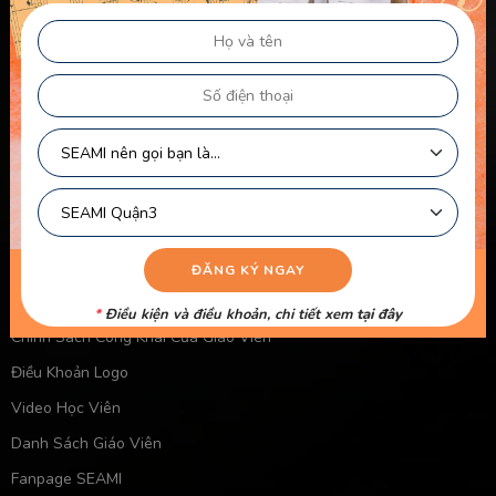
Chính sách & điều khoản
Thông Tin Chủ Sở Hữu Website
Điều Khoản Dành Cho Học Viên Và Gia Sư – Giảng Viên
Điều khoản Dành cho HLV-Giáo Viên
Chính Sách Sử Dụng Cookie
Chính Sách Bảo Mật
Chính Sách Quyền Riêng Tư
Liên kết nhanh
Chính Sách Bảo Mật Của Trẻ Em
*
Điều kiện và điều khoản, chi tiết xem
tại đây
Chính Sách Công Khai Của Giáo Viên
Điều Khoản Logo
Video Học Viên
Danh Sách Giáo Viên
Fanpage SEAMI