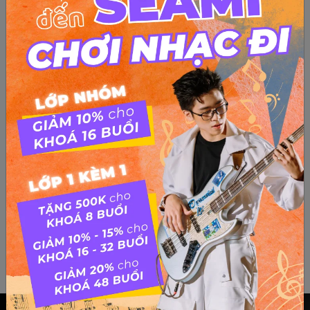
Khát vọng – Thuận Yến
Đệm Đàn Bài Hát Khát Vọng – Thuận Yến Khatvong thuan
yen from Cherry Yêu Quái