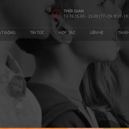
THỜI GIAN
T2-T6 15.00 - 21.00 | T7-CN: 9:00-19
ẠT ĐỘNG
TIN TỨC
HỢP TÁC
LIÊN HỆ
TÀI K
.