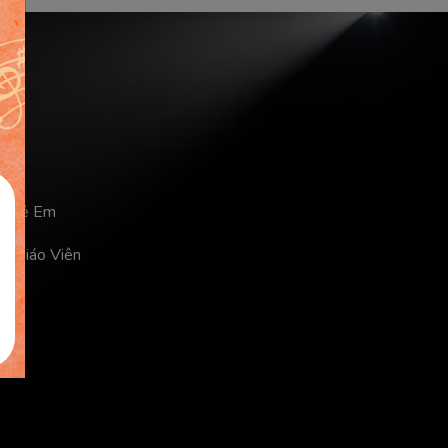
a Trẻ Em
ủa Giáo Viên