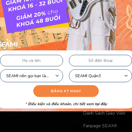
Liên kết nhanh
Chính Sách Bảo Mật Củ
Chính Sách Công Khai C
Điều Khoản Logo
Video Học Viên
*
Điều kiện và điều khoản, chi tiết xem
tại đây
Danh Sách Giáo Viên
Fanpage SEAMI