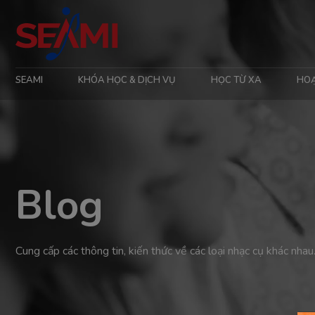
SEAMI
KHÓA HỌC & DỊCH VỤ
HỌC TỪ XA
HO
Blog
Cung cấp các thông tin, kiến thức về các loại nhạc cụ khác nhau