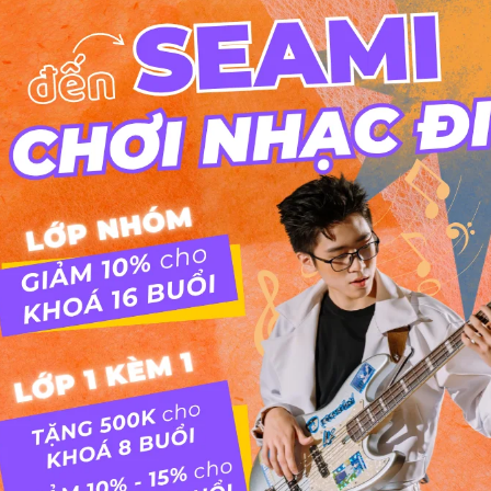
hoá biểu
Hoá biểu là gì? Các loại hoá biểu
trong bản nhạc
Nếu bạn đã từng học nhạc lý hay nhìn vào bản nhạc,
chắc chắn sẽ thấy những dấu thăng (#) hoặc dấu
giáng (b) nằm ngay sau khoá nhạc. Đó chính là hoá
biểu – một yếu tố quan trọng giúp xác định giọng
(key) của bản nhạc. Hãy cùng...