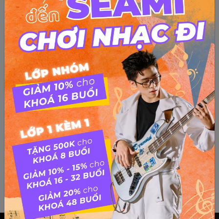
Hãy để mưa rơi – Kim Tuấn
Đệm Đàn Bài Hát Hãy Để Mưa Rơi – Kim Tuấn Haydemuaroi
kim tuan from Cherry Yêu Quái