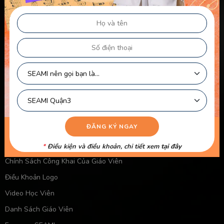
Chính sách & điều khoản
Thông Tin Chủ Sở Hữu Website
Điều Khoản Dành Cho Học Viên Và Gia Sư – Giảng Viên
Điều khoản Dành cho HLV-Giáo Viên
Chính Sách Sử Dụng Cookie
Chính Sách Bảo Mật
Chính Sách Quyền Riêng Tư
Liên kết nhanh
Chính Sách Bảo Mật Của Trẻ Em
*
Điều kiện và điều khoản, chi tiết xem
tại đây
Chính Sách Công Khai Của Giáo Viên
Điều Khoản Logo
Video Học Viên
Danh Sách Giáo Viên