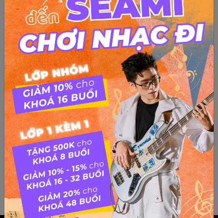
Tổng hợp các loại Harmonic trên guitar
Top các loại Harmonic trên guitar Những bạn đang học guitar
chắc đã từng nghe qua âm thanh trong và thanh được tạo ra
từ cây đàn guitar. Âm thanh này không rõ ràng và phát tiếng
lớn như khi ta bấm mạnh vào phím đàn nhưng nó lại là...