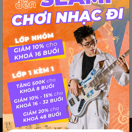
LÝ DO HỌC ĐÀN PIANO MÀ KHÔNG PHẢI AI CŨNG
BIẾT
Vì sao nên đi học Piano? Những lý do nên đi học đàn Piano
ngay là gì?… Cùng SEAMI trả lời câu hỏi này với nội dung bài
viết bên dưới nhé…. Đầu tiên, phải nói piano là một loại nhạc
cụ đẹp với âm thanh duyên dáng và thu...
Chính sách & điều khoản