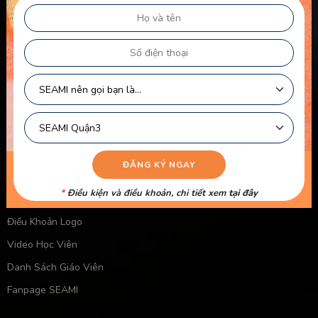
Thông Tin Chủ Sở Hữu Website
Điều Khoản Dành Cho Học Viên Và Gia Sư – Giảng Viên
Điều khoản Dành cho HLV-Giáo Viên
Chính Sách Sử Dụng Cookie
Chính Sách Bảo Mật
Chính Sách Quyền Riêng Tư
Liên kết nhanh
Chính Sách Bảo Mật Của Trẻ Em
*
Điều kiện và điều khoản, chi tiết xem
tại đây
Chính Sách Công Khai Của Giáo Viên
Điều Khoản Logo
Video Học Viên
Danh Sách Giáo Viên
Fanpage SEAMI