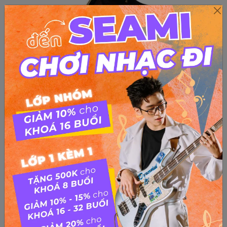
Đàn Piano Điện Và Đàn Cơ – 4 Điểm Lưu Ý Cho Người
Mới Học Piano
Khi bắt đầu học piano, việc đầu tiên cần làm là sắm cho bản
thân một chiếc đàn. Nhưng người mới học piano ắt hẳn sẽ
đắn đo không biết nên chọn đàn cơ hay là đàn điện. Ở bài
viết này, SEAMI sẽ cung cấp cho bạn thông tin,...