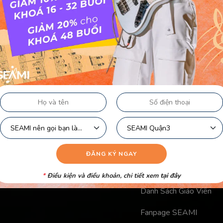
Liên kết nhanh
Chính Sách Bảo Mật Củ
Chính Sách Công Khai C
Điều Khoản Logo
Video Học Viên
*
Điều kiện và điều khoản, chi tiết xem
tại đây
Danh Sách Giáo Viên
Fanpage SEAMI