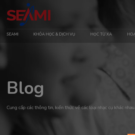
SEAMI
KHÓA HỌC & DỊCH VỤ
HỌC TỪ XA
HO
Blog
Cung cấp các thông tin, kiến thức về các loại nhạc cụ khác nhau