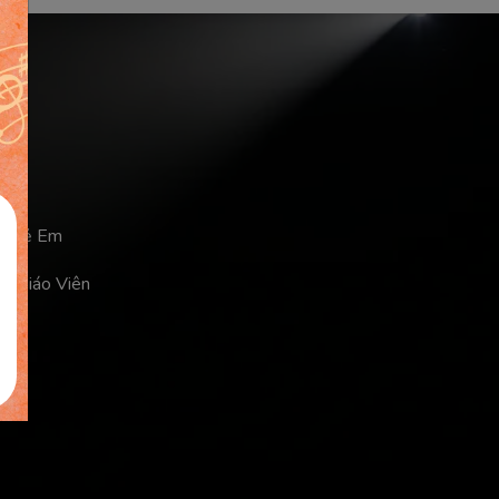
a Trẻ Em
ủa Giáo Viên