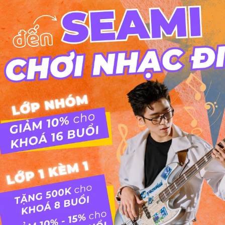
CHƠI TRỐNG DRUMS
[TƯ VẤN] LIỆU CÓ NÊN HỌC CHƠI
TRỐNG DRUMS TẠI NHÀ?
[TƯ VẤN] LIỆU CÓ NÊN HỌC CHƠI TRỐNG DRUMS TẠI
NHÀ? “Tôi là phụ huynh của bé trai 12 tuổi, dạo này
bé đang có hứng thú muốn chơi trống Drums nhưng
tôi đang ngại việc học tại nhà có thể sẽ gây ồn ào
cho hàng xóm. Hiện tại...