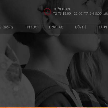
THỜI GIAN
T2-T6 15.00 - 21.00 | T7-CN: 9:00-19
ẠT ĐỘNG
TIN TỨC
HỢP TÁC
LIÊN HỆ
TÀI K
.