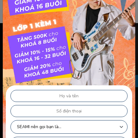
Chính sách & điều khoản
Thông Tin Chủ Sở Hữu Website
Điều Khoản Dành Cho Học Viên Và Gia Sư – Giảng Viên
Điều khoản Dành cho HLV-Giáo Viên
Chính Sách Sử Dụng Cookie
Chính Sách Bảo Mật
Chính Sách Quyền Riêng Tư
Liên kết nhanh
Chính Sách Bảo Mật Của Trẻ Em
Chính Sách Công Khai Của Giáo Viên
Điều Khoản Logo