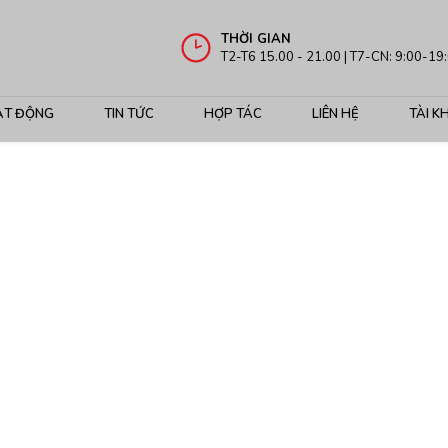
THỜI GIAN
T2-T6 15.00 - 21.00 | T7-CN: 9:00-19
ẠT ĐỘNG
TIN TỨC
HỢP TÁC
LIÊN HỆ
TÀI K