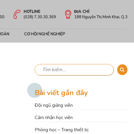
HOTLINE
ĐỊA CHỈ
:00
(028) 7.30.30.369
188 Nguyễn Thị Minh Khai, Q.3
HOẢN
CƠ HỘI NGHỀ NGHIỆP
Bài viết gần đây
Đội ngũ giảng viên
Cảm nhận học viên
Phòng học – Trang thiết bị