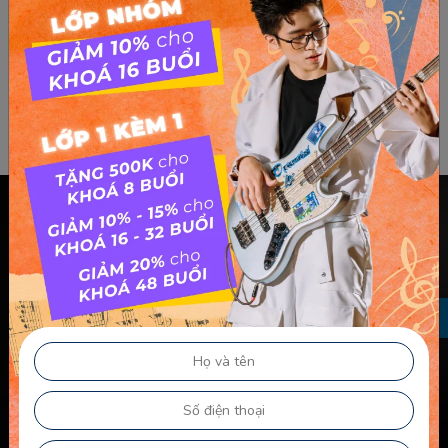
Chính sách & điều khoản
Thông Tin Chủ Sở Hữu Website
Điều Khoản Dành Cho Học Viên Và Gia Sư – Giảng Viên
Điều khoản Dành cho HLV-Giáo Viên
Chính Sách Sử Dụng Cookie
Chính Sách Bảo Mật
Chính Sách Quyền Riêng Tư
Liên kết nhanh