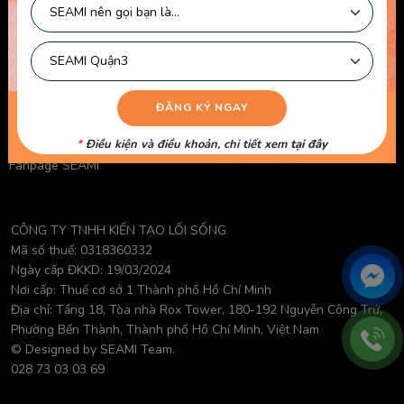
Chính Sách Bảo Mật Của Trẻ Em
Chính Sách Công Khai Của Giáo Viên
Điều Khoản Logo
Video Học Viên
Danh Sách Giáo Viên
*
Điều kiện và điều khoản, chi tiết xem
tại đây
Fanpage SEAMI
CÔNG TY TNHH KIẾN TẠO LỐI SỐNG
Mã số thuế: 0318360332
Ngày cấp ĐKKD: 19/03/2024
Nơi cấp: Thuế cơ sở 1 Thành phố Hồ Chí Minh
Địa chỉ: Tầng 18, Tòa nhà Rox Tower, 180-192 Nguyễn Công Trứ,
Phường Bến Thành, Thành phố Hồ Chí Minh, Việt Nam
© Designed by SEAMI Team.
028 73 03 03 69