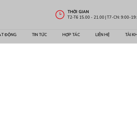
THỜI GIAN
T2-T6 15.00 - 21.00 | T7-CN: 9:00-19
ẠT ĐỘNG
TIN TỨC
HỢP TÁC
LIÊN HỆ
TÀI K