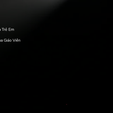
a Trẻ Em
ủa Giáo Viên