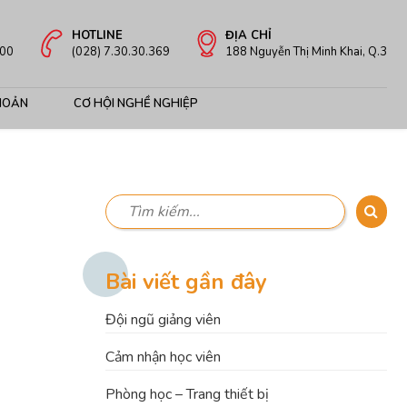
HOTLINE
ĐỊA CHỈ
:00
(028) 7.30.30.369
188 Nguyễn Thị Minh Khai, Q.3
HOẢN
CƠ HỘI NGHỀ NGHIỆP
Bài viết gần đây
Đội ngũ giảng viên
Cảm nhận học viên
Phòng học – Trang thiết bị