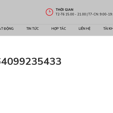
THỜI GIAN
T2-T6 15.00 - 21.00 | T7-CN: 9:00-19
ẠT ĐỘNG
TIN TỨC
HỢP TÁC
LIÊN HỆ
TÀI K
64099235433