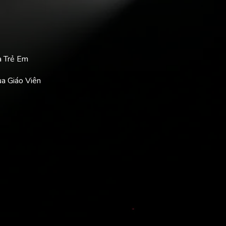
a Trẻ Em
ủa Giáo Viên