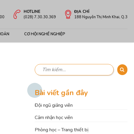
HOTLINE
ĐỊA CHỈ
:00
(028) 7.30.30.369
188 Nguyễn Thị Minh Khai, Q.3
HOẢN
CƠ HỘI NGHỀ NGHIỆP
Bài viết gần đây
Đội ngũ giảng viên
Cảm nhận học viên
Phòng học – Trang thiết bị