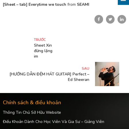
[Sheet – tab] Everytime we touch
from
SEAMI
TRƯỚC
Sheet Xin
đừng lặng
im
SAU
[HƯỚNG DẪN ĐỆM HÁT GUITAR] Perfect –
Ed Sheeran
Chính sách & điều khoản
Thông Tin Chủ Sở Hữu Website
Điều Khoản Dành Cho Học Viên Và Gia Sư – Giảng Viên