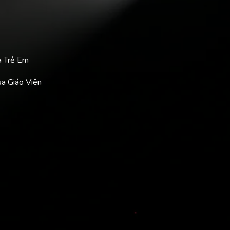
a Trẻ Em
ủa Giáo Viên