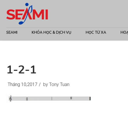
SEAMI
KHÓA HỌC & DỊCH VỤ
HỌC TỪ XA
HO
1-2-1
Tháng 10,2017
/
by Tony Tuan