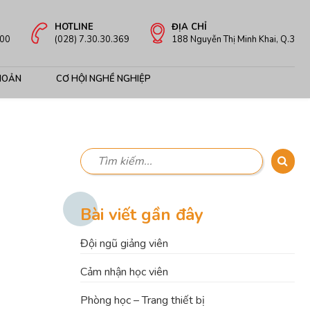
HOTLINE
ĐỊA CHỈ
:00
(028) 7.30.30.369
188 Nguyễn Thị Minh Khai, Q.3
HOẢN
CƠ HỘI NGHỀ NGHIỆP
Bài viết gần đây
Đội ngũ giảng viên
Cảm nhận học viên
Phòng học – Trang thiết bị