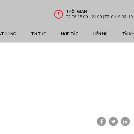
THỜI GIAN
T2-T6 15.00 - 21.00 | T7-CN: 9:00-19
ẠT ĐỘNG
TIN TỨC
HỢP TÁC
LIÊN HỆ
TÀI K