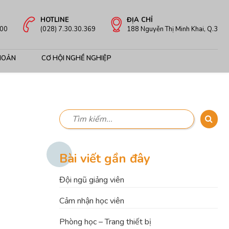
HOTLINE
ĐỊA CHỈ
:00
(028) 7.30.30.369
188 Nguyễn Thị Minh Khai, Q.3
HOẢN
CƠ HỘI NGHỀ NGHIỆP
Bài viết gần đây
Đội ngũ giảng viên
Cảm nhận học viên
Phòng học – Trang thiết bị