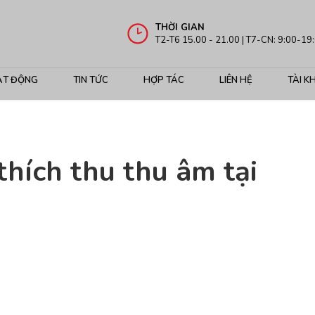
THỜI GIAN
T2-T6 15.00 - 21.00 | T7-CN: 9:00-19
ẠT ĐỘNG
TIN TỨC
HỢP TÁC
LIÊN HỆ
TÀI K
thích thu thu âm tại