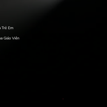
a Trẻ Em
ủa Giáo Viên