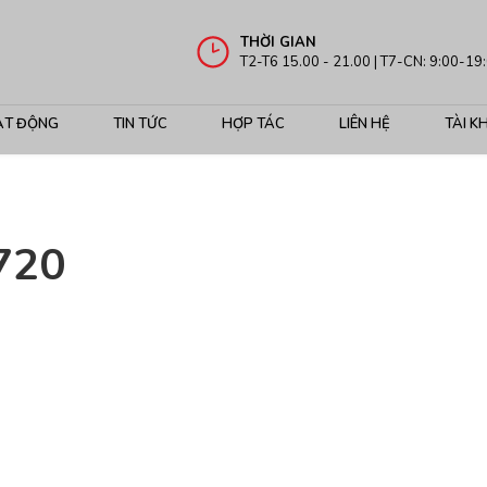
THỜI GIAN
T2-T6 15.00 - 21.00 | T7-CN: 9:00-19
ẠT ĐỘNG
TIN TỨC
HỢP TÁC
LIÊN HỆ
TÀI K
720