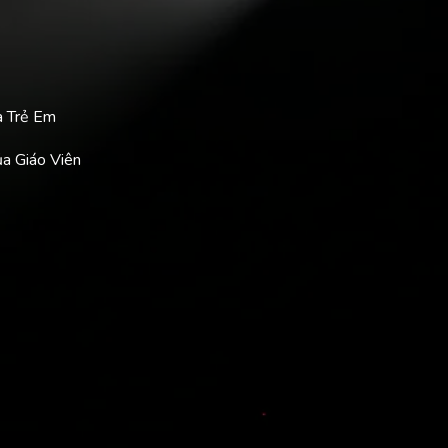
a Trẻ Em
ủa Giáo Viên