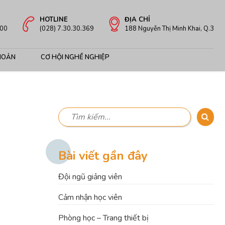
HOTLINE
ĐỊA CHỈ
:00
(028) 7.30.30.369
188 Nguyễn Thị Minh Khai, Q.3
HOẢN
CƠ HỘI NGHỀ NGHIỆP
Bài viết gần đây
Đội ngũ giảng viên
Cảm nhận học viên
Phòng học – Trang thiết bị