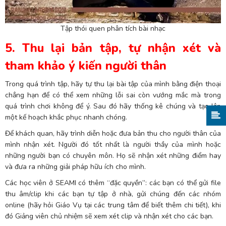
Tập thói quen phân tích bài nhạc
5. Thu lại bản tập, tự nhận xét và
tham khảo ý kiến người thân
Trong quá trình tập, hãy tự thu lại bài tập của mình bằng điện thoại
chẳng hạn để có thể xem những lỗi sai còn vướng mắc mà trong
quá trình chơi không để ý. Sau đó hãy thống kê chúng và tạo lập
một kế hoạch khắc phục nhanh chóng.
Để khách quan, hãy trình diễn hoặc đưa bản thu cho người thân của
mình nhận xét. Người đó tốt nhất là người thầy của mình hoặc
những người bạn có chuyên môn. Họ sẽ nhận xét những điểm hay
và đưa ra những giải pháp hữu ích cho mình.
Các học viên ở SEAMI có thêm “đặc quyền”: các bạn có thể gửi file
thu âm/clip khi các bạn tự tập ở nhà, gửi chúng đến các nhóm
online (hãy hỏi Giáo Vụ tại các trung tâm để biết thêm chi tiết), khi
đó Giảng viên chủ nhiệm sẽ xem xét clip và nhận xét cho các bạn.