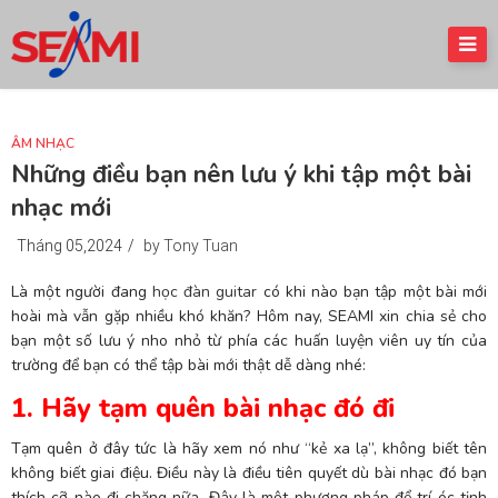
ÂM NHẠC
Những điều bạn nên lưu ý khi tập một bài
nhạc mới
Tháng 05,2024
/
by Tony Tuan
Là một người đang
học đàn guitar
có khi nào bạn tập một bài mới
hoài mà vẫn gặp nhiều khó khăn? Hôm nay, SEAMI xin chia sẻ cho
bạn một số lưu ý nho nhỏ từ phía các huấn luyện viên uy tín của
trường để bạn có thể tập bài mới thật dễ dàng nhé:
1. Hãy tạm quên bài nhạc đó đi
Tạm quên ở đây tức là hãy xem nó như “kẻ xa lạ”, không biết tên
không biết giai điệu. Điều này là điều tiên quyết dù bài nhạc đó bạn
thích cỡ nào đi chăng nữa. Đây là một phương pháp để trí óc tịnh