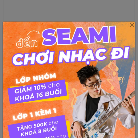
Nhinnhungmuathudi trinhcong son
from
Cherry Yêu Quái