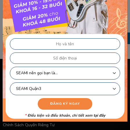
TRƯỚC
Đời gọi em biết bao lần – Trịnh Công Sơn
SAU
Mái trường mến yêu – Lê Quốc Thắng
Chính sách & điều khoản
Thông Tin Chủ Sở Hữu Website
Điều Khoản Dành Cho Học Viên Và Gia Sư – Giảng Viên
Điều khoản Dành cho HLV-Giáo Viên
Chính Sách Sử Dụng Cookie
*
Điều kiện và điều khoản, chi tiết xem
tại đây
Chính Sách Bảo Mật
Chính Sách Quyền Riêng Tư