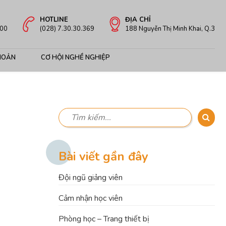
HOTLINE
ĐỊA CHỈ
:00
(028) 7.30.30.369
188 Nguyễn Thị Minh Khai, Q.3
HOẢN
CƠ HỘI NGHỀ NGHIỆP
Bài viết gần đây
Đội ngũ giảng viên
Cảm nhận học viên
Phòng học – Trang thiết bị