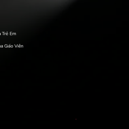
a Trẻ Em
ủa Giáo Viên