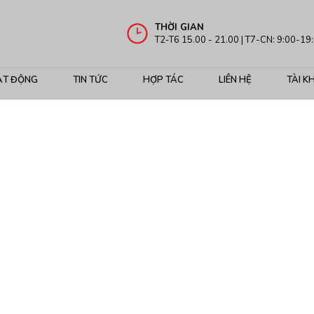
THỜI GIAN
T2-T6 15.00 - 21.00 | T7-CN: 9:00-19
ẠT ĐỘNG
TIN TỨC
HỢP TÁC
LIÊN HỆ
TÀI K