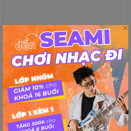
Mau nhuom bai_thuong_hai
from
SEAMI