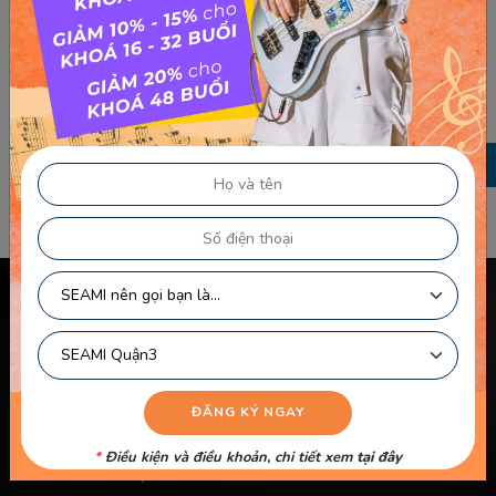
TRƯỚC
Mưa Hồng
SAU
Nụ Cười Trong Mắt Em
Chính sách & điều khoản
Thông Tin Chủ Sở Hữu Website
Điều Khoản Dành Cho Học Viên Và Gia Sư – Giảng Viên
Điều khoản Dành cho HLV-Giáo Viên
Chính Sách Sử Dụng Cookie
*
Điều kiện và điều khoản, chi tiết xem
tại đây
Chính Sách Bảo Mật