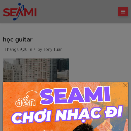
học guitar
Tháng 09,2018
/
by Tony Tuan