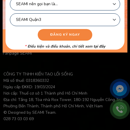
Chính Sách Bảo Mật Của Trẻ Em
Chính Sách Công Khai Của Giáo Viên
Điều Khoản Logo
Video Học Viên
Danh Sách Giáo Viên
*
Điều kiện và điều khoản, chi tiết xem
tại đây
Fanpage SEAMI
CÔNG TY TNHH KIẾN TẠO LỐI SỐNG
Mã số thuế: 0318360332
Ngày cấp ĐKKD: 19/03/2024
Nơi cấp: Thuế cơ sở 1 Thành phố Hồ Chí Minh
Địa chỉ: Tầng 18, Tòa nhà Rox Tower, 180-192 Nguyễn Công Trứ,
Phường Bến Thành, Thành phố Hồ Chí Minh, Việt Nam
© Designed by SEAMI Team.
028 73 03 03 69