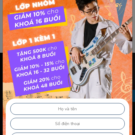
Chính sách & điều khoản
Thông Tin Chủ Sở Hữu Website
Điều Khoản Dành Cho Học Viên Và Gia Sư – Giảng Viên
Điều khoản Dành cho HLV-Giáo Viên
Chính Sách Sử Dụng Cookie
Chính Sách Bảo Mật
Chính Sách Quyền Riêng Tư
Liên kết nhanh