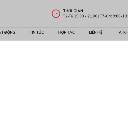
THỜI GIAN
T2-T6 15.00 - 21.00 | T7-CN: 9:00-19
ẠT ĐỘNG
TIN TỨC
HỢP TÁC
LIÊN HỆ
TÀI K