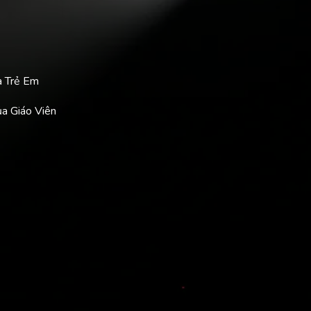
a Trẻ Em
ủa Giáo Viên