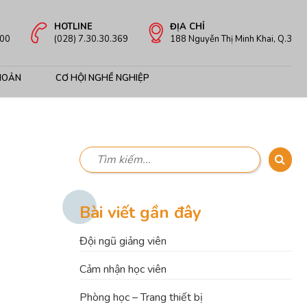
HOTLINE
ĐỊA CHỈ
:00
(028) 7.30.30.369
188 Nguyễn Thị Minh Khai, Q.3
HOẢN
CƠ HỘI NGHỀ NGHIỆP
Bài viết gần đây
Đội ngũ giảng viên
Cảm nhận học viên
Phòng học – Trang thiết bị