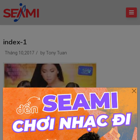
index-1
Tháng 10,2017
/
by Tony Tuan