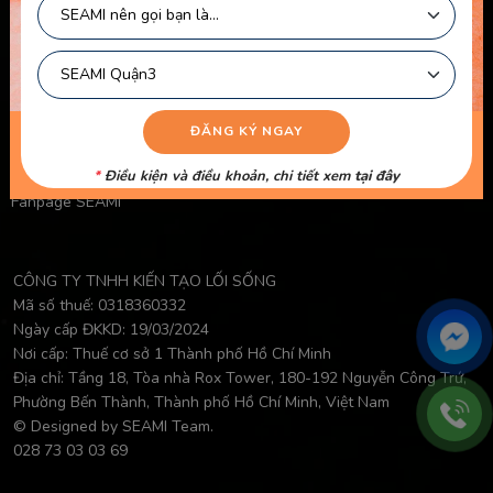
Chính Sách Bảo Mật Của Trẻ Em
Chính Sách Công Khai Của Giáo Viên
Điều Khoản Logo
Video Học Viên
Danh Sách Giáo Viên
*
Điều kiện và điều khoản, chi tiết xem
tại đây
Fanpage SEAMI
CÔNG TY TNHH KIẾN TẠO LỐI SỐNG
Mã số thuế: 0318360332
Ngày cấp ĐKKD: 19/03/2024
Nơi cấp: Thuế cơ sở 1 Thành phố Hồ Chí Minh
Địa chỉ: Tầng 18, Tòa nhà Rox Tower, 180-192 Nguyễn Công Trứ,
Phường Bến Thành, Thành phố Hồ Chí Minh, Việt Nam
© Designed by SEAMI Team.
028 73 03 03 69