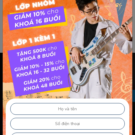
Chính sách & điều khoản
Thông Tin Chủ Sở Hữu Website
Điều Khoản Dành Cho Học Viên Và Gia Sư – Giảng Viên
Điều khoản Dành cho HLV-Giáo Viên
Chính Sách Sử Dụng Cookie
Chính Sách Bảo Mật
Chính Sách Quyền Riêng Tư
Liên kết nhanh