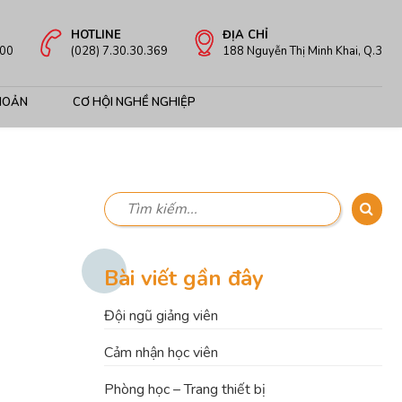
HOTLINE
ĐỊA CHỈ
:00
(028) 7.30.30.369
188 Nguyễn Thị Minh Khai, Q.3
HOẢN
CƠ HỘI NGHỀ NGHIỆP
Bài viết gần đây
Đội ngũ giảng viên
Cảm nhận học viên
Phòng học – Trang thiết bị