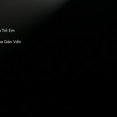
a Trẻ Em
ủa Giáo Viên