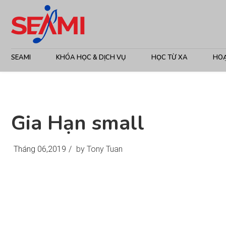
SEAMI
KHÓA HỌC & DỊCH VỤ
HỌC TỪ XA
HO
Gia Hạn small
Tháng 06,2019
/
by Tony Tuan