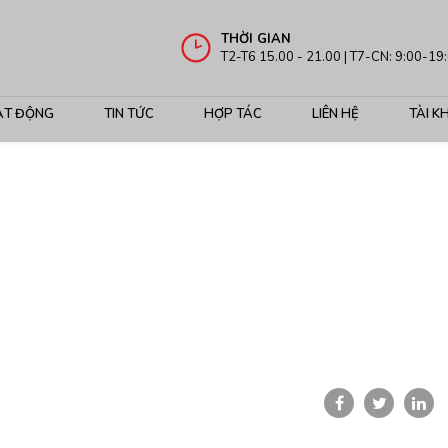
THỜI GIAN
T2-T6 15.00 - 21.00 | T7-CN: 9:00-19
ẠT ĐỘNG
TIN TỨC
HỢP TÁC
LIÊN HỆ
TÀI K