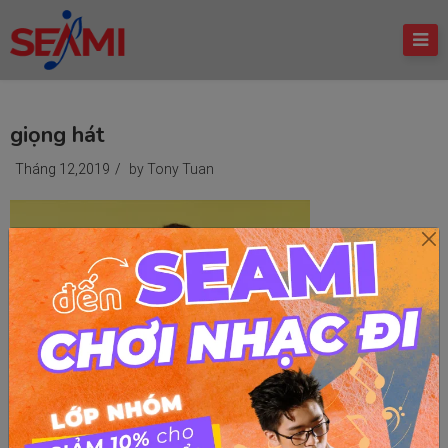
giọng hát
Tháng 12,2019
/
by Tony Tuan