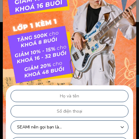
Chính sách & điều khoản
Thông Tin Chủ Sở Hữu Website
Điều Khoản Dành Cho Học Viên Và Gia Sư – Giảng Viên
Điều khoản Dành cho HLV-Giáo Viên
Chính Sách Sử Dụng Cookie
Chính Sách Bảo Mật
Chính Sách Quyền Riêng Tư
Liên kết nhanh
Chính Sách Bảo Mật Của Trẻ Em
Chính Sách Công Khai Của Giáo Viên
Điều Khoản Logo