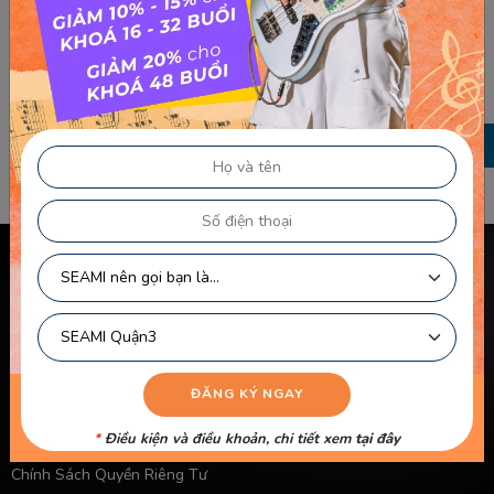
TRƯỚC
[HƯỚNG DẪN ĐỆM HÁT GUITAR] Perfect – Ed
Sheeran
SAU
Em đi chùa Hương – Trung Đức
Chính sách & điều khoản
Thông Tin Chủ Sở Hữu Website
Điều Khoản Dành Cho Học Viên Và Gia Sư – Giảng Viên
Điều khoản Dành cho HLV-Giáo Viên
Chính Sách Sử Dụng Cookie
*
Điều kiện và điều khoản, chi tiết xem
tại đây
Chính Sách Bảo Mật
Chính Sách Quyền Riêng Tư