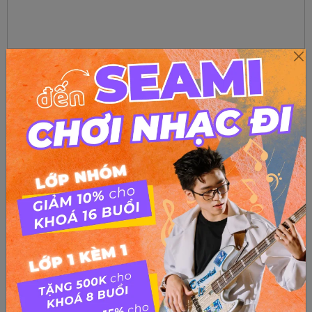
Haiconthanlancon khuyetdanh
from
SEAMI